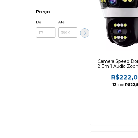
Preço
De
Até
Camera Speed D
2 Em 1 Audio Zoom
Twg 9560
R$222,
12
x de
R$22,