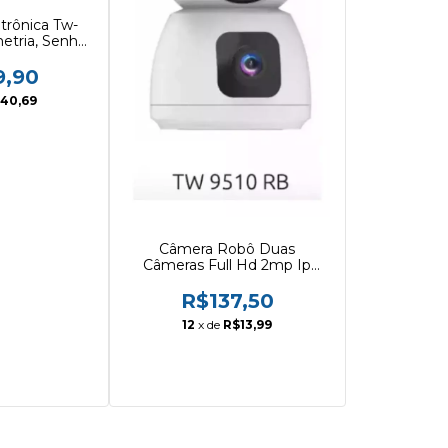
trônica Tw-
etria, Senha
ave
9,90
40,69
Câmera Robô Duas
Câmeras Full Hd 2mp Ip
Twg Tw-9510
R$137,50
12
x de
R$13,99