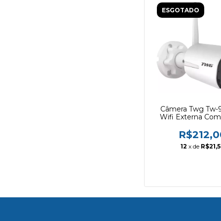
ESGOTADO
Câmera Twg Tw-
Wifi Externa Com 
App
R$212,0
12
x de
R$21,