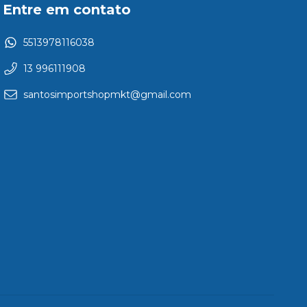
Entre em contato
5513978116038
13 996111908
santosimportshopmkt@gmail.com