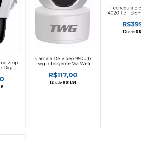
Fechadura Ele
4020 Fe - Biom
E Ch
R$39
12
x de
R$
Camera De Video 9500rb
ome 2mp
Twg Inteligente Via Wi-fi
 Digital
R$117,00
00
12
x de
R$11,91
59