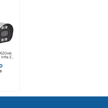
9520wb
Infra E
0
57