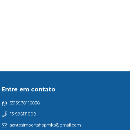
Entre em contato
5513978116038
13 996111908
santosimportshopmkt@gmail.com