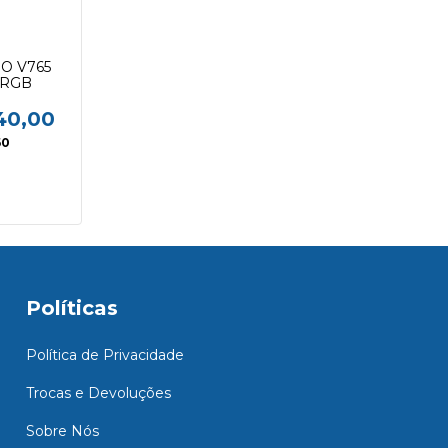
O V765
 RGB
40,00
60
Políticas
Política de Privacidade
Trocas e Devoluções
Sobre Nós