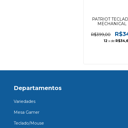
PATRIOT TECLAD
MECHANICAL
R$3
R$399,00
12
x de
R$34,
Departamentos
Variedades
Mesa Gamer
Teclado/Mouse