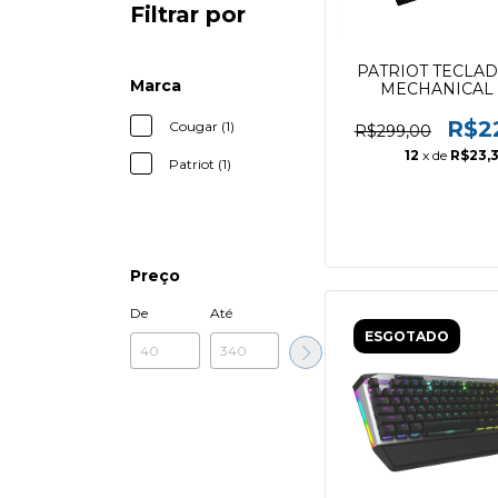
Filtrar por
PATRIOT TECLAD
Marca
MECHANICAL
BACKLIT
R$2
Cougar (1)
R$299,00
12
x de
R$23,
Patriot (1)
Preço
De
Até
ESGOTADO