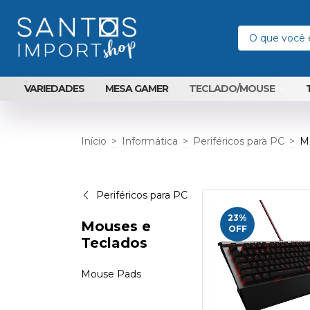
VARIEDADES
MESA GAMER
TECLADO/MOUSE
Início
>
Informática
>
Periféricos para PC
>
M
Periféricos para PC
23
%
Mouses e
OFF
Teclados
Mouse Pads