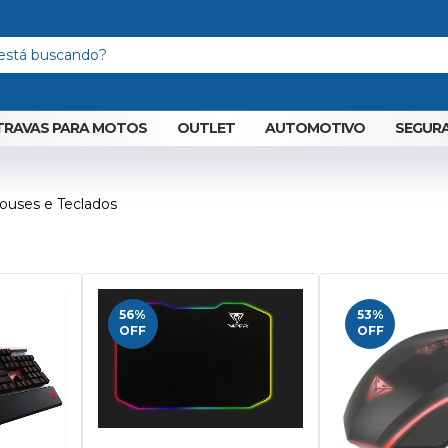
TRAVAS PARA MOTOS
OUTLET
AUTOMOTIVO
SEGURA
ouses e Teclados
56
%
53
%
OFF
OFF