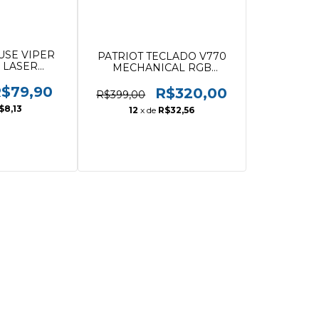
USE VIPER
PATRIOT TECLADO V770
 LASER
MECHANICAL RGB
D.) FPS +
DEDICATED MEDIA +
YBRID
$79,90
MACRO KEYS
R$320,00
R$399,00
$8,13
12
x de
R$32,56