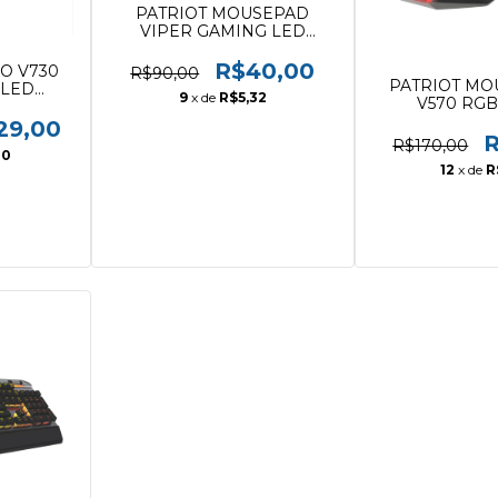
PATRIOT MOUSEPAD
VIPER GAMING LED
PV160UXK
R$40,00
O V730
R$90,00
PATRIOT MO
 LED
9
x de
R$5,32
V570 RGB
(BLACKOUT E
29,00
MMO H
R
R$170,00
30
12
x de
R