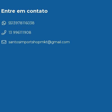
Entre em contato
5513978116038
13 996111908
santosimportshopmkt@gmail.com