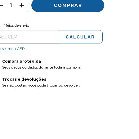
ALTERAR CEP
regas para o CEP:
Meios de envio
CALCULAR
o sei meu CEP
Compra protegida
Seus dados cuidados durante toda a compra.
Trocas e devoluções
Se não gostar, você pode trocar ou devolver.