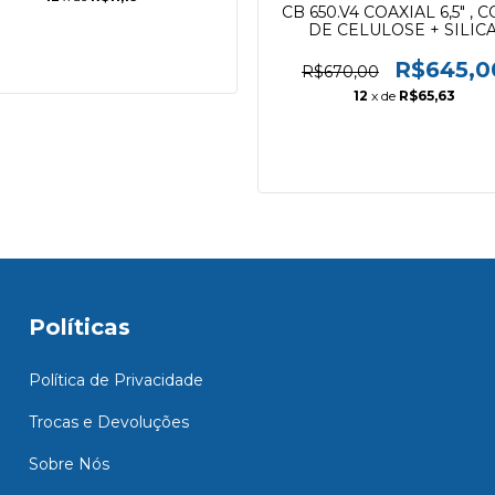
CB 650.V4 COAXIAL 6,5" , 
DE CELULOSE + SILICA
TWEETER 160w
R$645,0
R$670,00
12
x de
R$65,63
Políticas
Política de Privacidade
Trocas e Devoluções
Sobre Nós