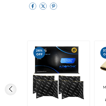
26
%
3
OFF
O
M