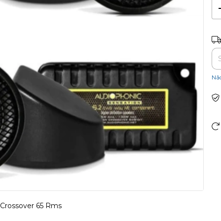
Ent
Nã
 Crossover 65 Rms