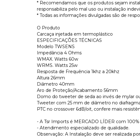
* Recomendamos que os produtos sejam instalad
responsabiliza pelo mal uso ou instalação indev
* Todas as informações divulgadas são de respo
O Produto
Carcaça injetada em termoplástico
ESPECIFICAÇÕES TÉCNICAS
Modelo TWSENS
Impedância 4 Ohms
WMAX. Watts 60w
WRMS. Watts 25w
Resposta de Frequência 1khz a 20khz
Altura 26mm
Diâmetro 40mm
Aro de Proteção/Acabamento 56mm
Domo do tweeter de seda ao invés de mylar ou
Tweeter com 25 mm de diâmetro no diafragma
PTC no crossover 6dB/oit, confere mais resistê
- A Tsr Imports é MERCADO LÍDER com 100% d
- Atendimento especializado de qualidade.
Observação: A Instalação deve ser realizada por