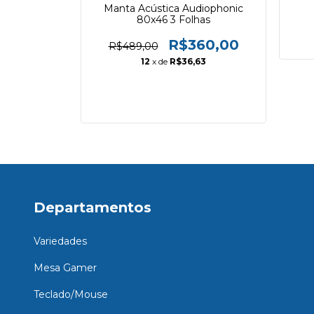
Manta Acústica Audiophonic
,5" , CONE
80x46 3 Folhas
SILICA,
R
R$360,00
R$489,00
00,00
12
x de
R$36,63
88
Departamentos
Variedades
Mesa Gamer
Teclado/Mouse