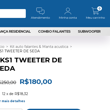
0
Atendimento
Minha conta
Meu carrinho
NÇA RESIDENCIAL
COMBO FALANTES
SUBWOOFER
cio
>
Kit auto falantes & Manta acustica
>
S1 TWEETER DE SEDA
KS1 TWEETER DE
SEDA
R$180,00
$250,00
12
x de
R$18,32
r mais detalhes