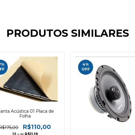
PRODUTOS SIMILARES
7
%
4
%
FF
OFF
anta Acústica 01 Placa de
Folha
R$110,00
R$175,00
12
x de
R$11,19