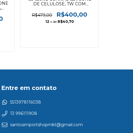
1
CONE
DE CELULOSE, TW COM
,
DOMO DE SEDA
R$400,00
R$479,00
0
12
x de
R$40,70
Entre em contato
5513978116038
13 996111908
santosimportshopmkt@gmail.com