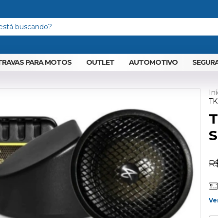
TRAVAS PARA MOTOS
OUTLET
AUTOMOTIVO
SEGURA
Iní
TK
T
R
Ve