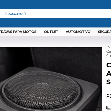
TRAVAS PARA MOTOS
OUTLET
AUTOMOTIVO
SEGURA
Iní
Ca
Su
C
A
S
R