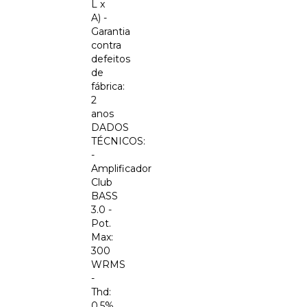
L x
A) -
Garantia
contra
defeitos
de
fábrica:
2
anos
DADOS
TÉCNICOS:
-
Amplificador
Club
BASS
3.0 -
Pot.
Max:
300
WRMS
-
Thd:
0,5%