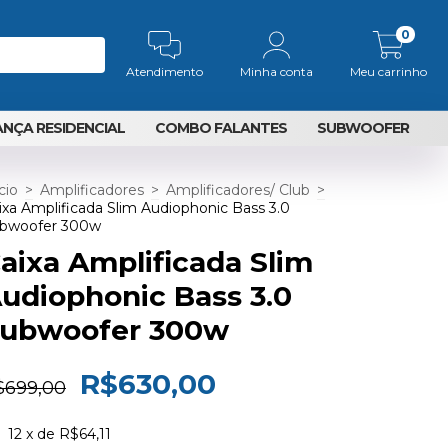
0
Atendimento
Minha conta
Meu carrinho
NÇA RESIDENCIAL
COMBO FALANTES
SUBWOOFER
cio
>
Amplificadores
>
Amplificadores/ Club
>
ixa Amplificada Slim Audiophonic Bass 3.0
bwoofer 300w
aixa Amplificada Slim
udiophonic Bass 3.0
ubwoofer 300w
R$630,00
$699,00
12
x de
R$64,11