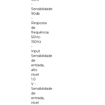
-
Sensibilidade:
90db
-
Resposta
de
frequência:
50Hz-
150Hz
-
Input
Sensibilidade
de
entrada,
alto
nível:
1.0
V -
Sensibilidade
de
entrada,
nível