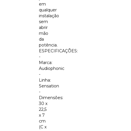
em
qualquer
instalação
sem
abrir
mão
da
potência.
ESPECIFICAÇÕES:
-
Marca:
Audiophonic
-
Linha:
Sensation
-
Dimensões:
30 x
22,5
x 7
cm
(C x