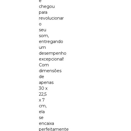
e
chegou
para
revolucionar
o
seu
som,
entregando
um
desempenho
excepcional!
Com
dimensões
de
apenas
30 x
22,5
x 7
cm,
ela
se
encaixa
perfeitamente