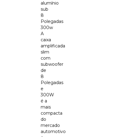
alumínio
sub
8
Polegadas
300w
A
caixa
amplificada
slim
com
subwoofer
de
8
Polegadas
e
300W
é a
mais
compacta
do
mercado
automotivo