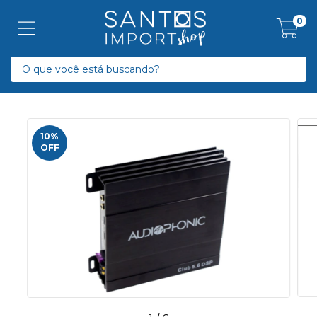
0
10
%
OFF