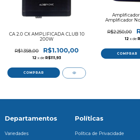
Amplificador
Amplificador N
5
R
R$2.250,00
CA 2.0 CX AMPLIFICADA CLUB 10
200W
12
x de
R
R$1.100,00
R$1.358,00
12
x de
R$111,93
Departamentos
Políticas
Variedades
Política de Privacidade