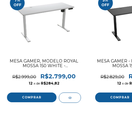
7
%
5
%
OFF
OFF
MESA GAMER, MODELO ROYAL
MESA GAMER -
MOSSA 150 WHITE -
MOSSA 1
EAN.4710483776205 /
4710483776212
R$2.799,00
R
R$2.999,00
R$2.829,00
12
x de
R$284,82
12
x de
R