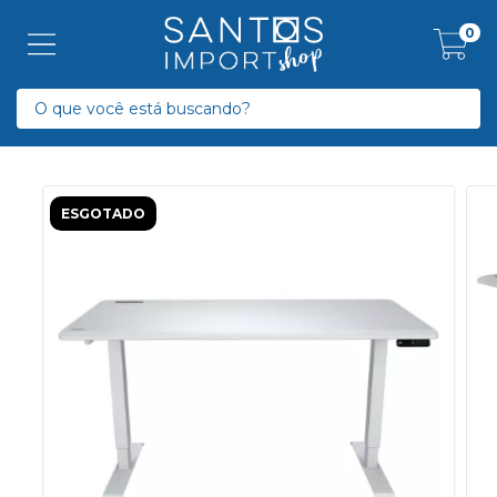
0
ESGOTADO