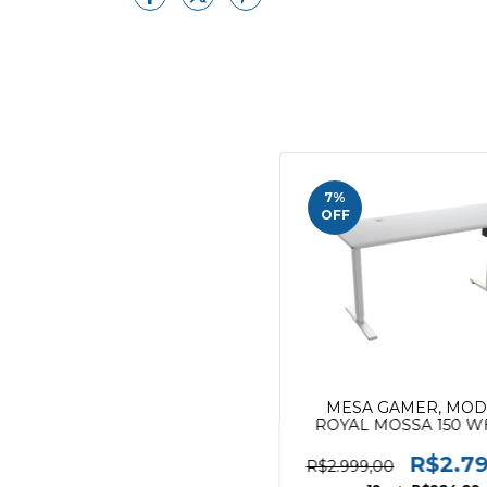
7
%
OFF
MESA GAMER, MO
ROYAL MOSSA 150 WH
EAN.471048377620
4710483776212
R$2.7
R$2.999,00