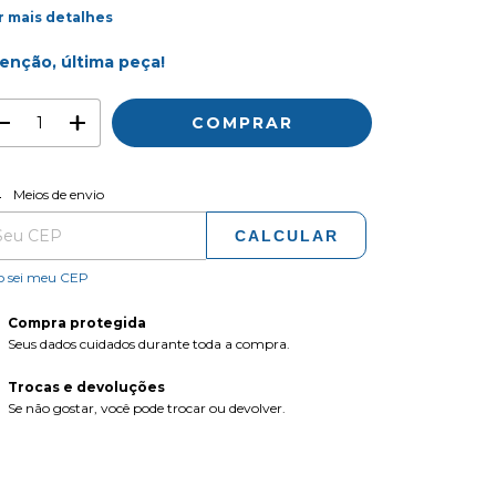
r mais detalhes
enção, última peça!
ALTERAR CEP
regas para o CEP:
Meios de envio
CALCULAR
o sei meu CEP
Compra protegida
Seus dados cuidados durante toda a compra.
Trocas e devoluções
Se não gostar, você pode trocar ou devolver.