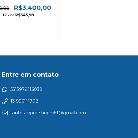
rica de Altura, 150cm -
3MR1502W.0006
R$3.400,00
0,00
12
x de
R$345,98
Entre em contato
5513978116038
13 996111908
santosimportshopmkt@gmail.com