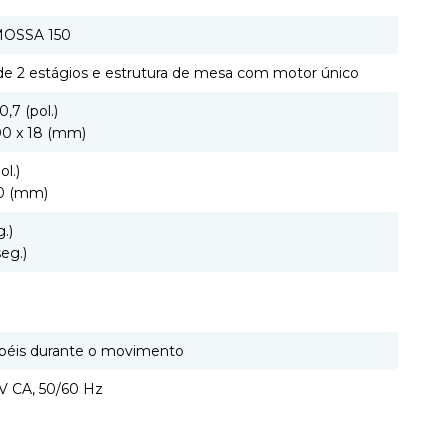
OSSA 150
de 2 estágios e estrutura de mesa com motor único
0,7 (pol.)
00 x 18 (mm)
ol.)
50 (mm)
g.)
eg.)
béis durante o movimento
V CA, 50/60 Hz