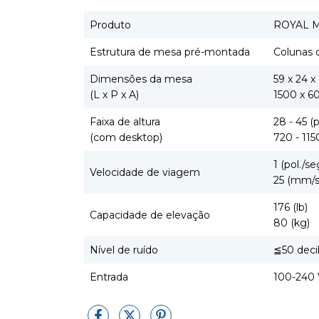
Produto
ROYAL M
Estrutura de mesa pré-montada
Colunas 
Dimensões da mesa
59 x 24 x 
(L x P x A)
1500 x 6
Faixa de altura
28 - 45 (p
(com desktop)
720 - 11
1 (pol./se
Velocidade de viagem
25 (mm/s
176 (lb)
Capacidade de elevação
80 (kg)
Nível de ruído
≦50 deci
Entrada
100-240 