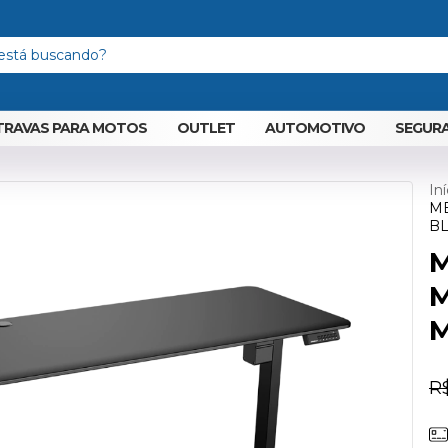
TRAVAS PARA MOTOS
OUTLET
AUTOMOTIVO
SEGURA
Iní
ME
B
M
M
R