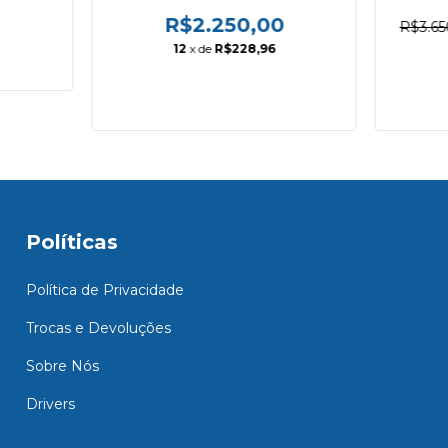
de Altura, 120cm -
Elét
3MR120MB.0006
R$2.250,00
R$3.65
12
x de
R$228,96
Políticas
Política de Privacidade
Trocas e Devoluções
Sobre Nós
Drivers