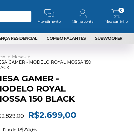
0
Atendimento
Minha conta
Meu carrinho
NÇA RESIDENCIAL
COMBO FALANTES
SUBWOOFER
cio
>
Mesas
>
SA GAMER - MODELO ROYAL MOSSA 150
LACK
ESA GAMER -
MODELO ROYAL
OSSA 150 BLACK
R$2.699,00
$2.829,00
12
x de
R$274,65