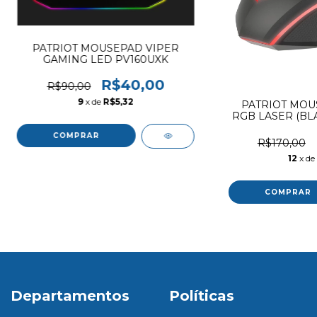
PATRIOT MOUSEPAD VIPER
GAMING LED PV160UXK
R$40,00
R$90,00
9
x de
R$5,32
PATRIOT MOUS
RGB LASER (BLA
+ MMO 
R$170,00
12
x de
Departamentos
Políticas