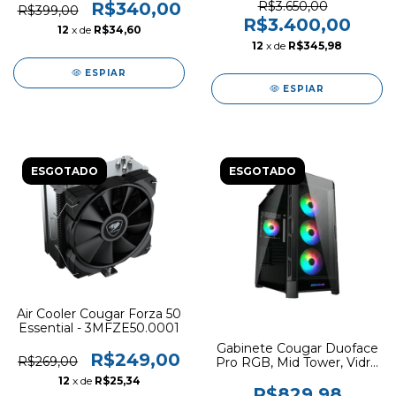
Altura, 150cm -
R$340,00
R$3.650,00
R$399,00
3MR1502W.0006
R$3.400,00
12
x de
R$34,60
12
x de
R$345,98
ESPIAR
ESPIAR
ESGOTADO
ESGOTADO
Air Cooler Cougar Forza 50
Essential - 3MFZE50.0001
Gabinete Cougar Duoface
R$249,00
R$269,00
Pro RGB, Mid Tower, Vidro
Temperado, 4x Fans, Preto
12
x de
R$25,34
R$829,98