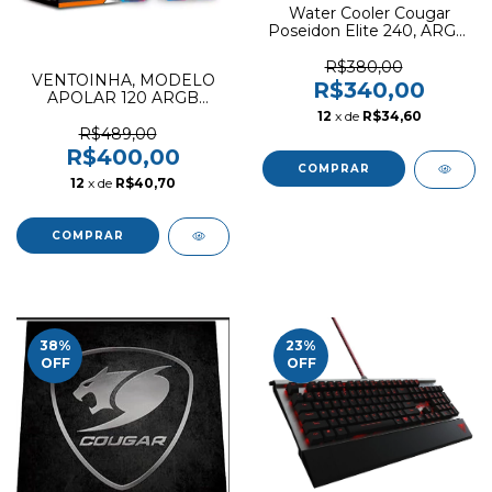
Water Cooler Cougar
Poseidon Elite 240, ARGB,
240mm, Intel-AMD, Black
- 3MPSD240.0001
R$380,00
VENTOINHA, MODELO
R$340,00
APOLAR 120 ARGB
WHITE - KIT COM 3 -
12
x de
R$34,60
EAN.4710483776847
R$489,00
R$400,00
12
x de
R$40,70
38
%
23
%
OFF
OFF