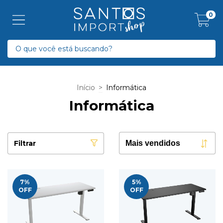
0
Início
>
Informática
Informática
Filtrar
7
%
5
%
OFF
OFF