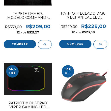
PATRIOT TECLADO V730
TAPETE GAMER,
MECHANICAL LED
MODELO COMMAND -
BACKLIT
EAN.4715302442453
R$229,00
R$209,00
R$299,00
R$339,00
12
x de
R$23,30
12
x de
R$21,27
56
%
53
%
OFF
OFF
PATRIOT MOUSEPAD
VIPER GAMING LED
PV160UXK