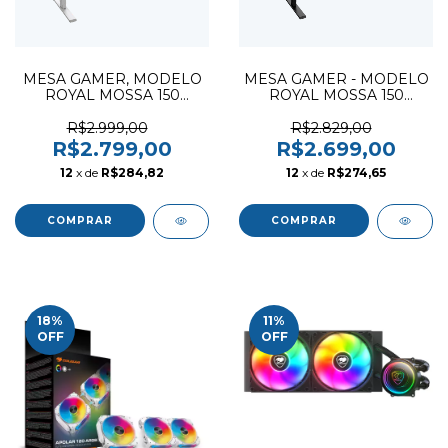
MESA GAMER, MODELO
MESA GAMER - MODELO
ROYAL MOSSA 150
ROYAL MOSSA 150
WHITE -
BLACK
EAN.4710483776205 /
R$2.999,00
R$2.829,00
4710483776212
R$2.799,00
R$2.699,00
12
x de
R$284,82
12
x de
R$274,65
18
%
11
%
OFF
OFF