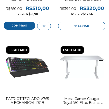
DEDICATED MEDIA +
MACRO KEYS
R$510,00
R$320,00
R$650,00
R$399,00
12
x de
R$51,90
12
x de
R$32,56
ESPIAR
ESGOTADO
ESGOTADO
PATRIOT TECLADO V765
Mesa Gamer Cougar
MECHANICAL RGB
Royal 150 Elite, Branca,
Regulagem Elétrica de