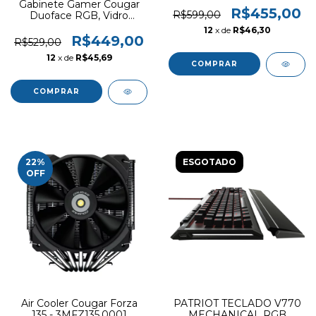
Gabinete Gamer Cougar
Fans, Preto,
R$455,00
R$599,00
Duoface RGB, Vidro
385CC50.0003
Temperado, E-ATX, 3x
12
x de
R$46,30
Fans ARGB, Preto,
R$449,00
R$529,00
385ZD10.0001
12
x de
R$45,69
22
%
ESGOTADO
OFF
Air Cooler Cougar Forza
PATRIOT TECLADO V770
135 - 3MFZ135.0001
MECHANICAL RGB