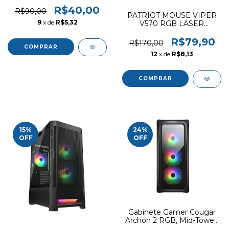
R$40,00
R$90,00
PATRIOT MOUSE VIPER
9
x de
R$5,32
V570 RGB LASER
(BLACKOUT ED.) FPS +
MMO HYBRID
R$79,90
R$170,00
12
x de
R$8,13
15
%
24
%
OFF
OFF
Gabinete Gamer Cougar
Archon 2 RGB, Mid-Tower,
Lateral de Vidro, Com 3