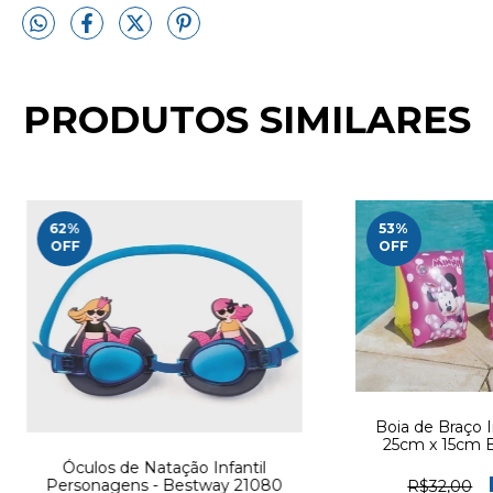
PRODUTOS SIMILARES
62
%
53
%
OFF
OFF
Boia de Braço 
25cm x 15cm 
Óculos de Natação Infantil
Personagens - Bestway 21080
R$32,00