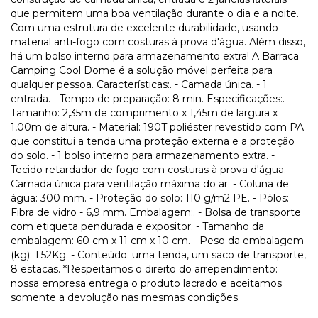
que permitem uma boa ventilação durante o dia e a noite.
Com uma estrutura de excelente durabilidade, usando
material anti-fogo com costuras à prova d'água. Além disso,
há um bolso interno para armazenamento extra! A Barraca
Camping Cool Dome é a solução móvel perfeita para
qualquer pessoa. Características:. - Camada única. - 1
entrada. - Tempo de preparação: 8 min. Especificações:. -
Tamanho: 2,35m de comprimento x 1,45m de largura x
1,00m de altura. - Material: 190T poliéster revestido com PA
que constitui a tenda uma proteção externa e a proteção
do solo. - 1 bolso interno para armazenamento extra. -
Tecido retardador de fogo com costuras à prova d'água. -
Camada única para ventilação máxima do ar. - Coluna de
água: 300 mm. - Proteção do solo: 110 g/m2 PE. - Pólos:
Fibra de vidro - 6,9 mm. Embalagem:. - Bolsa de transporte
com etiqueta pendurada e expositor. - Tamanho da
embalagem: 60 cm x 11 cm x 10 cm. - Peso da embalagem
(kg): 1.52Kg. - Conteúdo: uma tenda, um saco de transporte,
8 estacas. *Respeitamos o direito do arrependimento:
nossa empresa entrega o produto lacrado e aceitamos
somente a devolução nas mesmas condições.