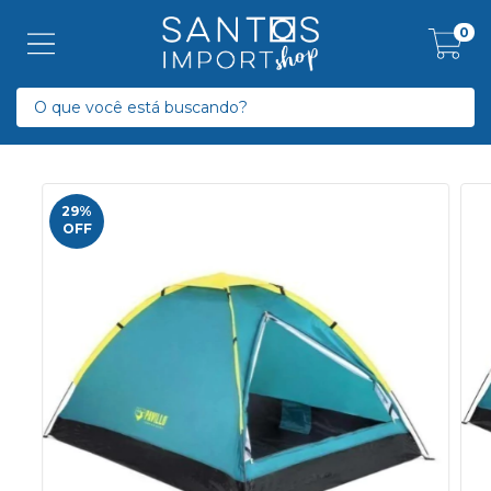
0
29
%
OFF