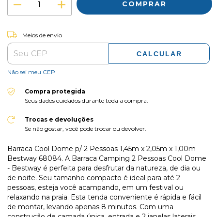
ALTERAR CEP
Entregas para o CEP:
Meios de envio
CALCULAR
Não sei meu CEP
Compra protegida
Seus dados cuidados durante toda a compra.
Trocas e devoluções
Se não gostar, você pode trocar ou devolver.
Barraca Cool Dome p/ 2 Pessoas 1,45m x 2,05m x 1,00m
Bestway 68084. A Barraca Camping 2 Pessoas Cool Dome
- Bestway é perfeita para desfrutar da natureza, de dia ou
de noite. Seu tamanho compacto é ideal para até 2
pessoas, esteja você acampando, em um festival ou
relaxando na praia. Esta tenda conveniente é rápida e fácil
de montar, levando apenas 8 minutos. Com uma
construção de camada única, entrada e 2 janelas laterais