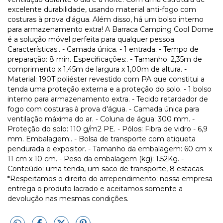
excelente durabilidade, usando material anti-fogo com
costuras à prova d'água. Além disso, há um bolso interno
para armazenamento extra! A Barraca Camping Cool Dome
é a solução móvel perfeita para qualquer pessoa.
Características:. - Camada única. - 1 entrada. - Tempo de
preparação: 8 min. Especificações:. - Tamanho: 2,35m de
comprimento x 1,45m de largura x 1,00m de altura. -
Material: 190T poliéster revestido com PA que constitui a
tenda uma proteção externa e a proteção do solo. - 1 bolso
interno para armazenamento extra. - Tecido retardador de
fogo com costuras à prova d'água. - Camada única para
ventilação máxima do ar. - Coluna de água: 300 mm. -
Proteção do solo: 110 g/m2 PE. - Pólos: Fibra de vidro - 6,9
mm. Embalagem:. - Bolsa de transporte com etiqueta
pendurada e expositor. - Tamanho da embalagem: 60 cm x
11 cm x 10 cm. - Peso da embalagem (kg): 1.52Kg. -
Conteúdo: uma tenda, um saco de transporte, 8 estacas.
*Respeitamos o direito do arrependimento: nossa empresa
entrega o produto lacrado e aceitamos somente a
devolução nas mesmas condições.