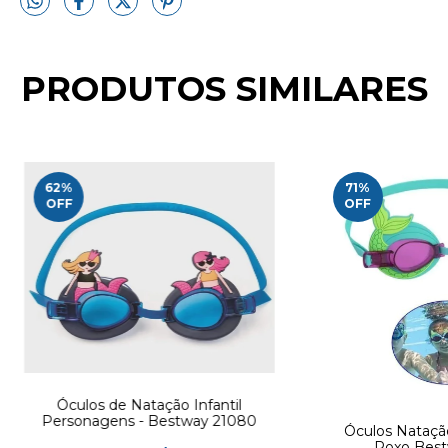
PRODUTOS SIMILARES
62
%
71
%
OFF
OFF
Óculos de Natação Infantil
Personagens - Bestway 21080
Óculos Nataçã
Roxo Best