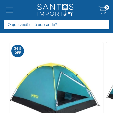
0
34
%
OFF