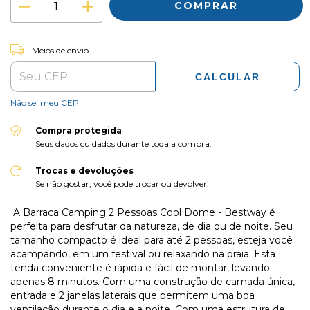
ALTERAR CEP
Entregas para o CEP:
Meios de envio
CALCULAR
Não sei meu CEP
Compra protegida
Seus dados cuidados durante toda a compra.
Trocas e devoluções
Se não gostar, você pode trocar ou devolver.
A Barraca Camping 2 Pessoas Cool Dome - Bestway é
perfeita para desfrutar da natureza, de dia ou de noite. Seu
tamanho compacto é ideal para até 2 pessoas, esteja você
acampando, em um festival ou relaxando na praia. Esta
tenda conveniente é rápida e fácil de montar, levando
apenas 8 minutos. Com uma construção de camada única,
entrada e 2 janelas laterais que permitem uma boa
ventilação durante o dia e a noite. Com uma estrutura de