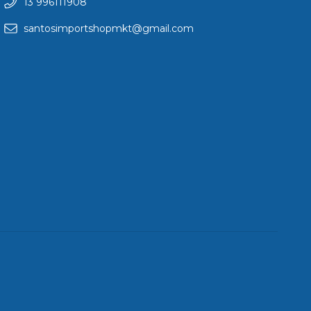
13 996111908
santosimportshopmkt@gmail.com