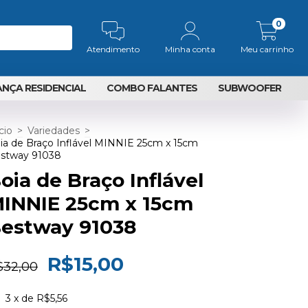
0
Atendimento
Minha conta
Meu carrinho
NÇA RESIDENCIAL
COMBO FALANTES
SUBWOOFER
cio
>
Variedades
>
ia de Braço Inflável MINNIE 25cm x 15cm
stway 91038
oia de Braço Inflável
INNIE 25cm x 15cm
estway 91038
R$15,00
$32,00
3
x de
R$5,56