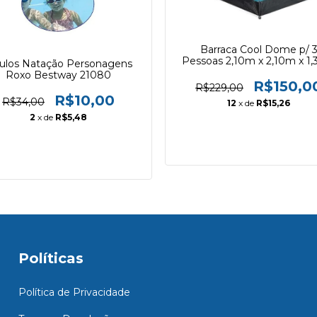
Barraca Cool Dome p/ 
Pessoas 2,10m x 2,10m x 1
ulos Natação Personagens
Bestway 68085
Roxo Bestway 21080
R$150,0
R$229,00
R$10,00
R$34,00
12
x de
R$15,26
2
x de
R$5,48
Políticas
Política de Privacidade