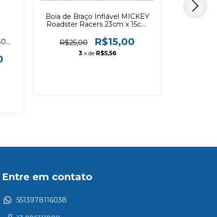
Boia de Braço Inflável MICKEY
Roadster Racers 23cm x 15cm
Bestway 91002
Óculos d
3
Personage
R$15,00
,30m
R$25,00
3
x de
R$5,56
0
R$26,
Entre em contato
5513978116038