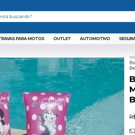
TRAVAS PARA MOTOS
OUTLET
AUTOMOTIVO
SEGURA
Iní
Bo
Be
B
M
B
R