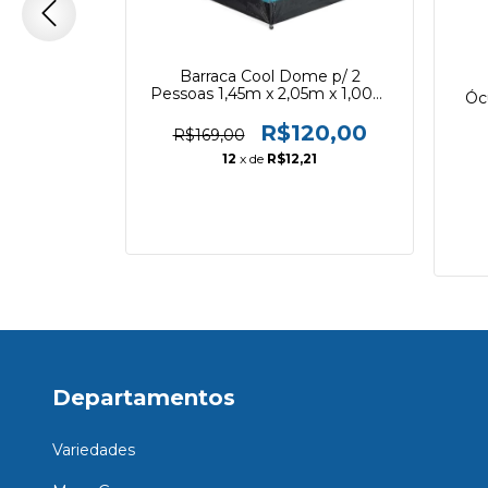
 Infantil
Barraca Cool Dome p/ 2
tway 21080
Pessoas 1,45m x 2,05m x 1,00m
Óc
Bestway 68084
0,00
R$120,00
R$169,00
8
12
x de
R$12,21
Departamentos
Variedades