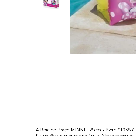
A Boia de Braço MINNIE 25cm x 15cm 91038 é u
flutuação de crianças na água. A boia possui a