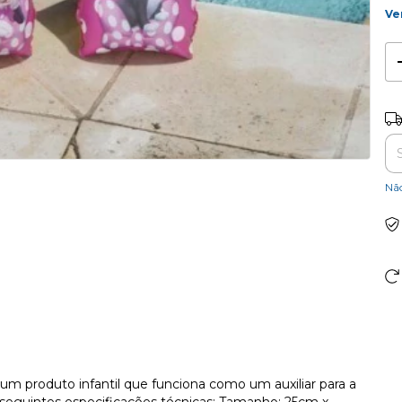
Ve
Ent
Nã
m produto infantil que funciona como um auxiliar para a
s seguintes especificações técnicas: Tamanho: 25cm x