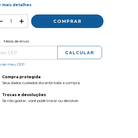
r mais detalhes
ALTERAR CEP
regas para o CEP:
Meios de envio
CALCULAR
o sei meu CEP
Compra protegida
Seus dados cuidados durante toda a compra.
Trocas e devoluções
Se não gostar, você pode trocar ou devolver.