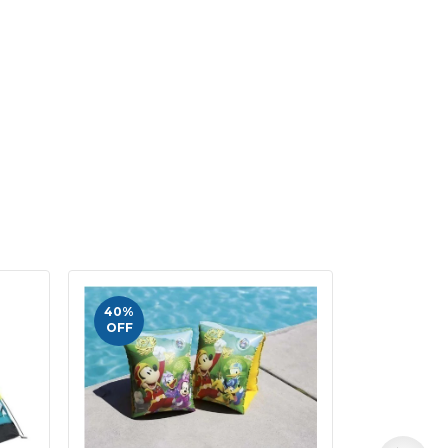
40
%
62
%
OFF
OFF