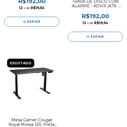
R$192,00
TRAVA DE DISCO COM
ALARME - KOVIX (KT6 -
12
x de
R$19,54
BK)
R$192,00
ESPIAR
12
x de
R$19,54
ESPIAR
ESGOTADO
Mesa Gamer Cougar
Royal Mossa 120, Preta,