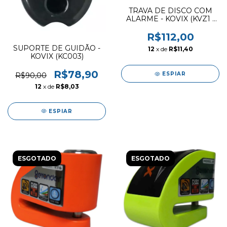
TRAVA DE DISCO COM
ALARME - KOVIX (KVZ1 -
BM)
R$112,00
SUPORTE DE GUIDÃO -
12
x de
R$11,40
KOVIX (KC003)
R$78,90
ESPIAR
R$90,00
12
x de
R$8,03
ESPIAR
ESGOTADO
ESGOTADO