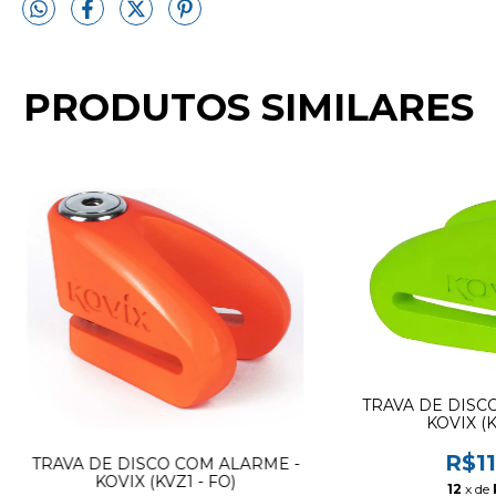
PRODUTOS SIMILARES
TRAVA DE DISC
KOVIX (K
R$11
TRAVA DE DISCO COM ALARME -
KOVIX (KVZ1 - FO)
12
x de