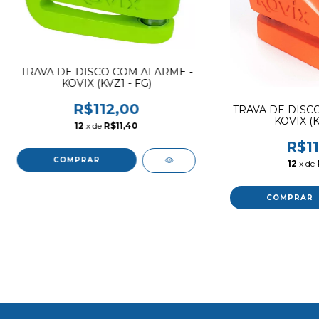
TRAVA DE DISCO COM ALARME -
KOVIX (KVZ1 - FG)
R$112,00
TRAVA DE DISC
KOVIX (K
12
x de
R$11,40
R$11
12
x de