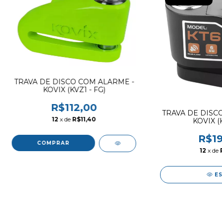
TRAVA DE DISCO COM ALARME -
KOVIX (KVZ1 - FG)
R$112,00
TRAVA DE DISC
12
x de
R$11,40
KOVIX (K
R$19
12
x de
E