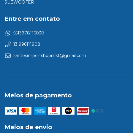
SUBWOOFER
Entre em contato
5513978116038
13 996111908
santosimportshopmkt@gmail.com
Meios de pagamento
Meios de envio