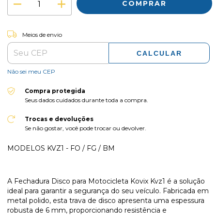
ALTERAR CEP
Entregas para o CEP:
Meios de envio
CALCULAR
Não sei meu CEP
Compra protegida
Seus dados cuidados durante toda a compra.
Trocas e devoluções
Se não gostar, você pode trocar ou devolver.
MODELOS KVZ1 - FO / FG / BM
A Fechadura Disco para Motocicleta Kovix Kvz1 é a solução
ideal para garantir a segurança do seu veículo. Fabricada em
metal polido, esta trava de disco apresenta uma espessura
robusta de 6 mm, proporcionando resistência e