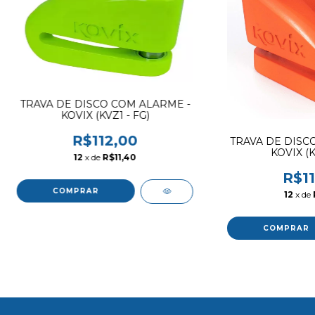
TRAVA DE DISCO COM ALARME -
KOVIX (KVZ1 - FG)
R$112,00
TRAVA DE DISC
KOVIX (K
12
x de
R$11,40
R$11
12
x de